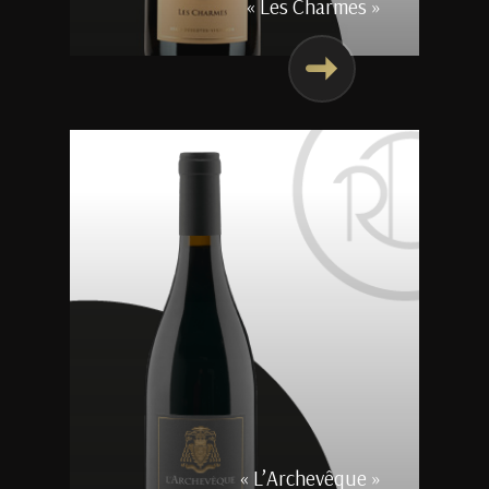
« Les Charmes »
« L’Archevêque »