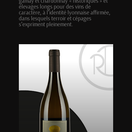
gamay et chardonnay « historiques » et
élevages longs pour des vins de
caractère, à l’identité lyonnaise affirmée,
dans lesquels terroir et cépages
s’expriment pleinement.