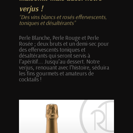
verjus !
“Des vins blancs et rosés effervescents,
toniques et désaltérants”
Perle Blanche, Perle Rouge et Perle
Rosée ; deux bruts et un demi-sec pour
des effervescents toniques et
désaltérants qui seront servis à
l’apéritif…. Jusqu’au dessert. Notre
verjus, renouant avec l’histoire, séduira
les fins gourmets et amateurs de
cocktails !