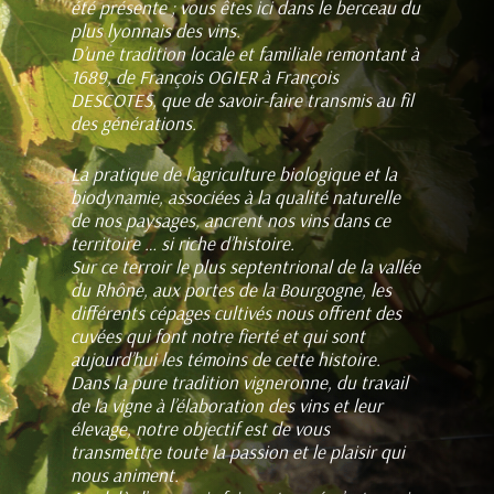
été
présente ; vous êtes ici dans le berceau du
plus lyonnais des vins.
D’une tradition locale et familiale remontant à
1689, de François OGIER à François
DESCOTES, que de savoir-faire transmis au fil
des générations.
La pratique de l’agriculture biologique et la
biodynamie, associées à la qualité naturelle
de nos paysages, ancrent nos vins dans ce
territoire … si riche d’histoire.
Sur ce terroir le plus septentrional de la vallée
du Rhône, aux portes de la Bourgogne, les
différents cépages cultivés nous offrent des
cuvées qui font notre fierté et qui sont
aujourd’hui les témoins de cette histoire.
Dans la pure tradition vigneronne, du travail
de la vigne à l’élaboration des vins et leur
élevage, notre objectif est de vous
transmettre toute la passion et le plaisir qui
nous animent.