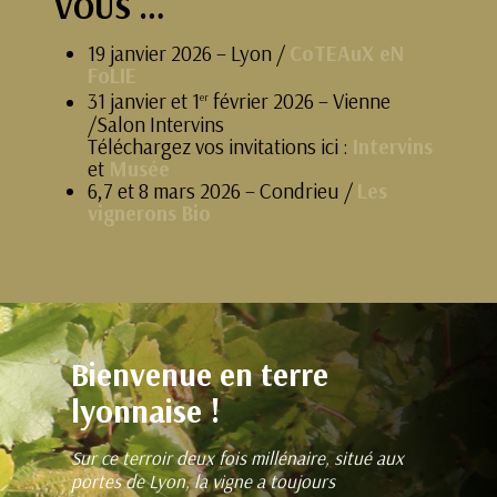
VOUS
…
19 janvier 2026 – Lyon /
CoTEAuX eN
FoLIE
31 janvier et 1
février 2026 – Vienne
er
/Salon Intervins
Téléchargez vos invitations ici :
Intervins
et
Musée
6,7 et 8 mars 2026 – Condrieu /
Les
vignerons Bio
Bienvenue en terre
lyonnaise !
Sur ce terroir deux fois millénaire, situé aux
portes de Lyon, la vigne a toujours