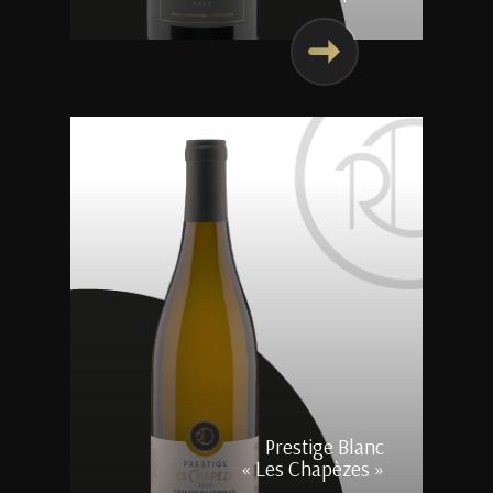
Prestige Blanc
« Les Chapèzes »