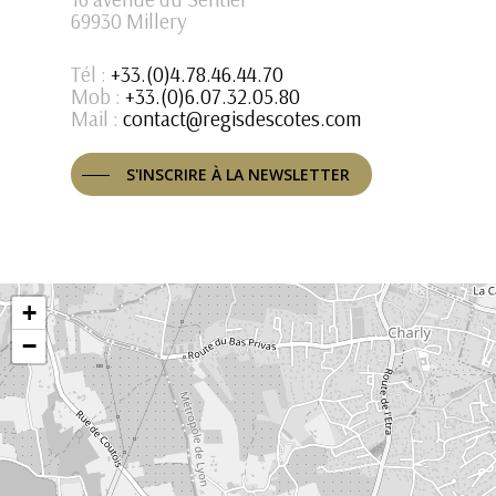
69930 Millery
Tél :
+33.(0)4.78.46.44.70
Mob :
+33.(0)6.07.32.05.80
Mail :
contact@regisdescotes.com
S'INSCRIRE À LA NEWSLETTER
+
−