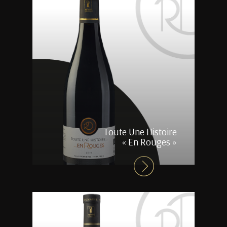
Toute Une Histoire
« En Rouges »