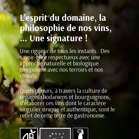
L’esprit du domaine, la
philosophie de nos vins,
… Une signature !
Une rigueur de tous les instants : Des
savoir-faire respectueux avec une
approche naturelle et biologique
composent avec nos terroirs et nos
climats.
Quels plaisirs, à travers la culture de
cépages rhodaniens et bourguignons,
d’élaborer ces vins dont le caractère
singulier unique et authentique, sont le
reflet de cette terre de gastronomie.