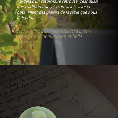
Au-delà d’un savoir-faire retrouvé, c’est aussi
une tradition française du savoir-vivre et
notamment des plaisirs de la table que nous
défendons…
Ne l’oubliez pas, vous êtes ici à Lyon !
Alors bonne dégustation et belle
découverte…