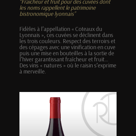
“Fraîcheur et fruit pour des cuvées dont
les noms rappellent le patrimoine
bistronomique lyonnais”
Fidèles à l’appellation « Coteaux du
Lyonnais », ces cuvées se déclinent dans
les trois couleurs. Respect des terroirs et
des cépages avec une vinification en cuve
puis une mise en bouteilles à la sortie de
l’hiver garantissant fraîcheur et fruit…
Des vins « natures » où le raisin s’exprime
à merveille.