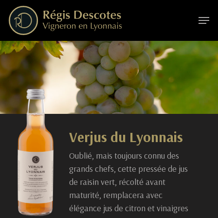
Skip
to
Menu
main
content
V
e
r
j
u
s
d
u
L
y
o
n
n
a
i
s
Oublié, mais toujours connu des
grands chefs, cette pressée de jus
de raisin vert, récolté avant
maturité, remplacera avec
élégance jus de citron et vinaigres